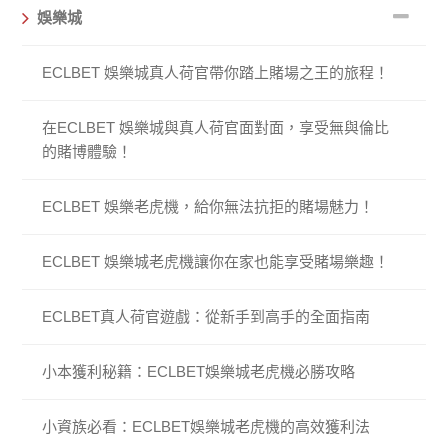
娛樂城
ECLBET 娛樂城真人荷官帶你踏上賭場之王的旅程！
在ECLBET 娛樂城與真人荷官面對面，享受無與倫比
的賭博體驗！
ECLBET 娛樂老虎機，給你無法抗拒的賭場魅力！
ECLBET 娛樂城老虎機讓你在家也能享受賭場樂趣！
ECLBET真人荷官遊戲：從新手到高手的全面指南
小本獲利秘籍：ECLBET娛樂城老虎機必勝攻略
小資族必看：ECLBET娛樂城老虎機的高效獲利法