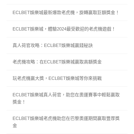
ECLBET娛樂城最新爆款老虎機，旋轉贏取巨額獎金！
ECLBET娛樂城，體驗2024最受歡迎的老虎機遊戲！
真人荷官攻略：ECLBET娛樂城贏錢秘訣
老虎機攻略：在ECLBET娛樂城贏取高額獎金
玩老虎機贏大獎，ECLBET娛樂城等你來挑戰
ECLBET娛樂城真人荷官，助您在奧運賽事中輕鬆贏取
獎金！
ECLBET娛樂城老虎機助您在巴黎奧運期間贏取豐厚獎
金