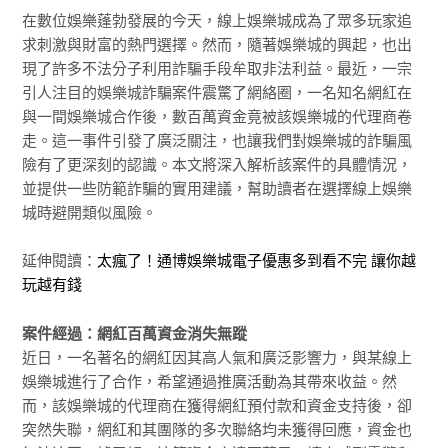
在數位娛樂蓬勃發展的今天，線上娛樂城成為了眾多玩家追
求刺激與財富的熱門選擇。然而，隨著娛樂城的興起，也出
現了許多不法分子利用詐騙手段牟取非法利益。最近，一宗
引人注目的娛樂城詐騙案件震驚了網絡圈，一名知名網紅在
與一間娛樂城合作後，數百萬資金竟被該娛樂城的代理商卷
走。這一事件引發了廣泛關注，也讓我們對娛樂城的詐騙風
險有了更深刻的認識。本文將深入解析該案件的具體情況，
並提供一些防範詐騙的實用建議，幫助讀者在選擇線上娛樂
城時避開類似風險。
延伸閱讀：
太瘋了！通博娛樂城電子優惠多到看不完 讓你越
玩越有錢
案件經過：網紅百萬資金消失無蹤
近日，一名著名的網紅因其高人氣和廣泛影響力，與某線上
娛樂城進行了合作，希望通過推廣活動為其帶來收益。然
而，該娛樂城的代理商在獲得網紅預付款和資金支持後，卻
突然失聯，網紅和其團隊的多次聯絡均未獲得回應，資金也