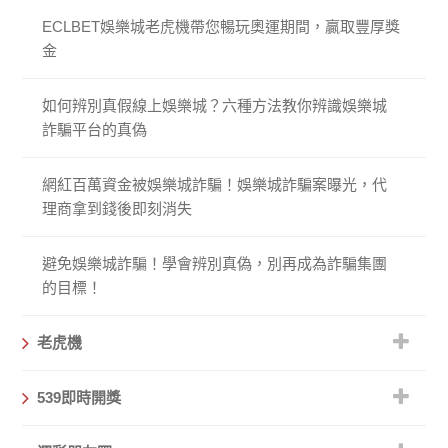
ECLBET娛樂城老虎機帶您暢玩奧運期間，贏取豐厚獎
金
如何辨別真假線上娛樂城？六種方法教你辨識娛樂城
詐騙平台的真偽
網紅百萬資金被娛樂城詐騙！娛樂城詐騙案曝光，代
理商拿到錢後即刻消失
避免娛樂城詐騙！學會辨別真偽，別再成為詐騙集團
的目標！
老虎機
539即時開獎