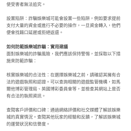
使受害者無法追究。
設置陷阱：詐騙娛樂城可能會設置一些陷阱，例如要求提前
支付大量的資金或進行不必要的操作，一旦資金轉入，他們
便會找藉口延遲或拒絕返還。
如何防範娛樂城詐騙：實用建議
面對娛樂城的詐騙風險，我們應該保持警惕，並採取以下措
施來防範詐騙：
核實娛樂城的合法性：在選擇娛樂城之前，請確認其擁有合
法的遊戲執照和認證。可以查詢相關的遊戲監管機構，如馬
爾他博彩管理局、英國博彩委員會等，並檢查其網站上是否
有合法的執照資訊。
查閱客戶評價和口碑：通過網絡評價和社交媒體了解該娛樂
城的真實情況。查閱其他玩家的經驗和反饋，了解該娛樂城
的運營狀況和信譽度。