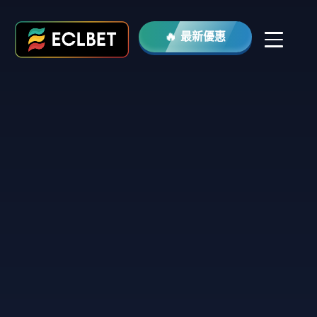
ECLBET娛樂城
最新優惠
最新優惠
真人娛樂
老虎機遊戲
體育投注
存提款方式
立即註冊
免費領取體驗金