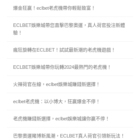
爆金狂贏！eclbet老虎機帶你輕鬆致富！
ECLBET娛樂城帶您直擊巴黎奧運，真人荷官投注新體
驗！
瘋狂旋轉在ECLBET！試試最新潮的老虎機遊戲！
ECLBET娛樂城帶你玩轉2024最熱門的老虎機！
火辣荷官在線，eclbet娛樂城賺錢新選擇！
eclbet老虎機：以小博大，狂贏爆金不停！
老虎機賺錢新選擇，eclbet娛樂城讓你贏不停！
巴黎奧運賭博新風潮，ECLBET真人荷官引領新玩法！