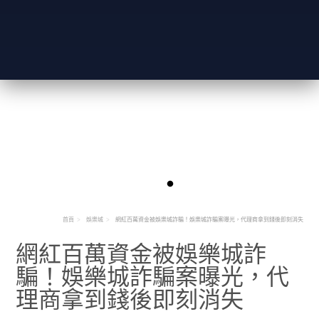
首頁
娛樂城
網紅百萬資金被娛樂城詐騙！娛樂城詐騙案曝光，代理商拿到錢後即刻消失
網紅百萬資金被娛樂城詐
騙！娛樂城詐騙案曝光，代
理商拿到錢後即刻消失