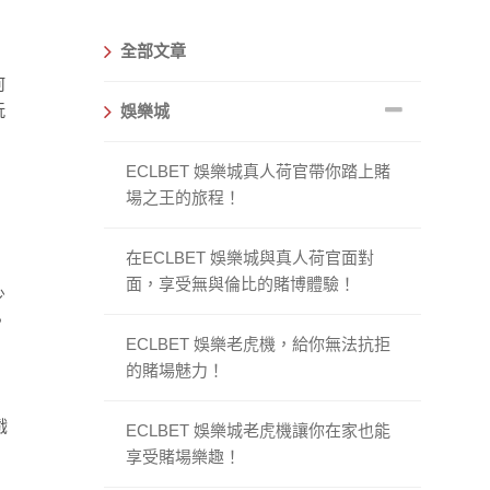
全部文章
何
玩
娛樂城
ECLBET 娛樂城真人荷官帶你踏上賭
場之王的旅程！
在ECLBET 娛樂城與真人荷官面對
面，享受無與倫比的賭博體驗！
少
，
ECLBET 娛樂老虎機，給你無法抗拒
的賭場魅力！
戲
ECLBET 娛樂城老虎機讓你在家也能
享受賭場樂趣！