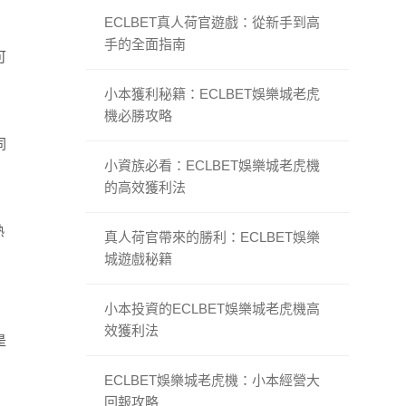
ECLBET真人荷官遊戲：從新手到高
手的全面指南
可
小本獲利秘籍：ECLBET娛樂城老虎
機必勝攻略
同
小資族必看：ECLBET娛樂城老虎機
的高效獲利法
熟
真人荷官帶來的勝利：ECLBET娛樂
城遊戲秘籍
小本投資的ECLBET娛樂城老虎機高
效獲利法
是
ECLBET娛樂城老虎機：小本經營大
回報攻略