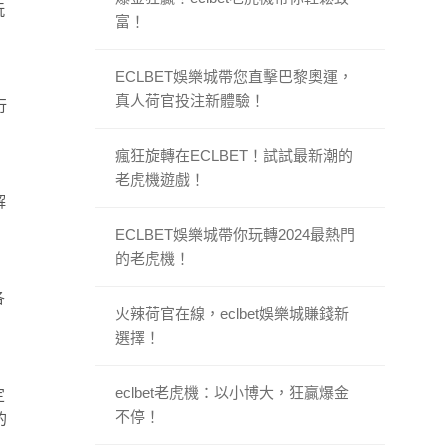
玩
富！
ECLBET娛樂城帶您直擊巴黎奧運，
真人荷官投注新體驗！
行
瘋狂旋轉在ECLBET！試試最新潮的
老虎機遊戲！
解
ECLBET娛樂城帶你玩轉2024最熱門
的老虎機！
各
火辣荷官在線，eclbet娛樂城賺錢新
選擇！
eclbet老虎機：以小博大，狂贏爆金
定
不停！
的