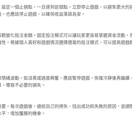
。設定一個止損點，一旦達到這個點，立即停止遊戲，以避免更大的
點，也應該停止遊戲，以確保收益落袋為安。
喜歡變化投注金額。固定投注模式可以讓玩家更容易掌握資金流動，
戰性。根據個人喜好和遊戲情況選擇適當的投注模式，可以提高遊戲
到情緒波動，如沮喪或過度興奮，應該暫停遊戲，恢復冷靜後再繼續
策，導致不必要的損失。
重要。每次遊戲後，總結自己的得失，找出成功和失敗的原因，並調
水平，增加獲勝的機會。