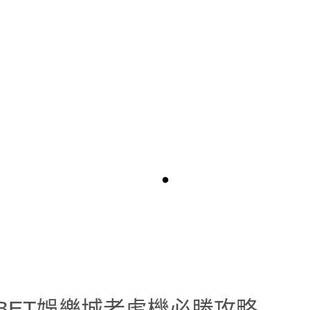
BET娛樂城老虎機必勝攻略