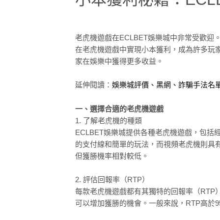
老虎機遊戲在ECLBET娛樂城中非常受歡
在老虎機遊戲中實現小本獲利，成為許多玩家
家在娛樂中獲得更多收益。
延伸閱讀：
娛樂城評價、黑網、詐騙手法名
一、選擇合適的老虎機遊戲
1. 了解老虎機的種類
ECLBET娛樂城提供各種老虎機遊戲，包
的支付線和簡單的玩法，而視頻老虎機則具
但獲勝機率相對較低。
2. 評估回報率（RTP）
每款老虎機遊戲都有其獨特的回報率（RTP
可以增加獲勝的機會。一般來說，RTP高於