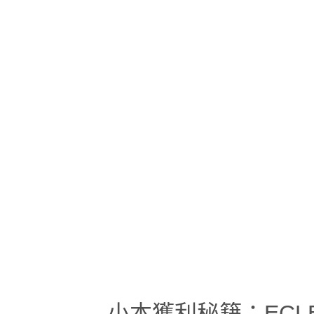
小本獲利秘籍：ECL